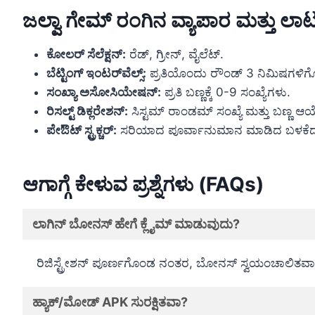
ಜಲ್ವಾ ಗೇಮ್ ರಂಗಿನ ವ್ಯಾಪಾರ ಮತ್ತು ಲಾ
ಕೋಲರ್ ಸೆಲೆಕ್ಷನ್:
ರೆಡ್, ಗ್ರೀನ್, ವೈಲೆಟ್.
ಬೆಟ್ಟಿಂಗ್ ಇಂಟರ್‌ವೆಲ್ಸ್:
ಪ್ರತಿಯೊಂದು ರೌಂಡ್ 3 ನಿಮಿಷಗಳಿಗ
ಸಂಖ್ಯಾ ಅಸೋಸಿಯೇಷನ್:
ಪ್ರತಿ ಬಣ್ಣಕ್ಕೆ 0-9 ಸಂಖ್ಯೆಗಳು.
ರಿಸಲ್ಟ್ ಡಿಕ್ಲರೇಶನ್:
ಸಿಸ್ಟಮ್ ರಾಂಡಮ್ ಸಂಖ್ಯೆ ಮತ್ತು ಬಣ್ಣ ಆಯ್
ಪೇಔಟ್ ಸ್ಟ್ರಕ್ಚರ್:
ಸರಿಯಾದ ಪೂರ್ವಾನುಮಾನ ಮಾಡಿದ ಬಳಕೆದಾ
ಆಗಾಗ್ಗೆ ಕೇಳುವ ಪ್ರಶ್ನೆಗಳು (FAQs)
ಲಾಗಿನ್ ಬೋನಸ್ ಹೇಗೆ ಕ್ಲೈಮ್ ಮಾಡುವುದು?
ರಿಜಿಸ್ಟ್ರೇಶನ್ ಪೂರ್ಣಗೊಂಡ ನಂತರ, ಬೋನಸ್ ಸ್ವಯಂಚಾಲಿತವಾಗಿ ಖಾ
ಹ್ಯಾಕ್/ಮೋಡ್ APK ಸುರಕ್ಷಿತವಾ?