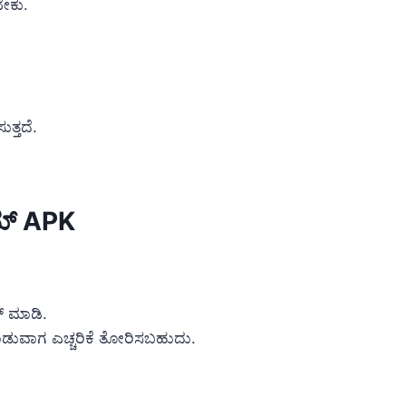
ೇಕು.
ತ್ತದೆ.
ಮ್ APK
ಕ್ ಮಾಡಿ.
ುವಾಗ ಎಚ್ಚರಿಕೆ ತೋರಿಸಬಹುದು.