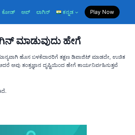
Play Now
 ಕೋಡ್
ಆಪ್
ಲಾಗಿನ್
ಕನ್ನಡ
ಾಗಿನ್ ಮಾಡುವುದು ಹೇಗೆ
ಾಮಾನ್ಯವಾಗಿ ಹೊಸ ಬಳಕೆದಾರರಿಗೆ ತಕ್ಷಣ ಡಿಪಾಜಿಟ್ ಮಾಡದೇ, ಉಚಿತ
 ಅವು ತಂತ್ರಜ್ಞಾನ ದೃಷ್ಟಿಯಿಂದ ಹೇಗೆ ಕಾರ್ಯನಿರ್ವಹಿಸುತ್ತವೆ
ದೆ.