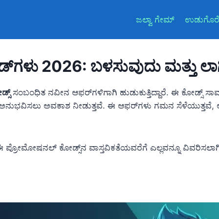
ಜಲ್ವಾ ಗೇಮ್
ಉಡುಗೊರೆ
ಕೋಡ್‌ಗಳು 2026: ಬಳಸುವುದು ಮತ್ತು ಲ
ಡ್ಸ್
ಸಂಬಂಧಿತ ನವೀನ ಆಫರ್‌ಗಳಿಗಾಗಿ ಹುಡುಕುತ್ತಿದ್ದಾರೆ. ಈ ಕೋಡ್ಸ್ ಸ
ನುಭವಿಸಲು ಅವಕಾಶ ನೀಡುತ್ತವೆ. ಈ ಆಫರ್‌ಗಳು ಗಮನ ಸೆಳೆಯುತ್ತವೆ, ಆದರೆ
ಈ ಪ್ರೋಮೋಷನಲ್ ಕೋಡ್ಸ್‌ನ ವಾಸ್ತವಿಕತೆಯವರೆಗೆ ಎಲ್ಲವನ್ನೂ ವಿವರಿಸಲಾಗಿ