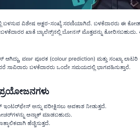
ನಲ್ಲಿ ಬಳಸುವ ವಿಶೇಷ ಅಕ್ಷರ-ಸಂಖ್ಯೆ ಸರಣಿಯಾಗಿದೆ. ಬಳಕೆದಾರರು ಈ ಕೋಡ್
ಳಕೆದಾರರ ಖಾತೆ ಬ್ಯಾಲೆನ್ಸ್‌ನಲ್ಲಿ ಬೋನಸ್ ಮೊತ್ತವನ್ನು ತೋರಿಸಬಹುದು.
ಸ್ ಆಗಿದ್ದು, ವರ್ಣ ಪೂರಕ (colour prediction) ಮತ್ತು ಸಂಖ್ಯಾ ಲಾಟರ
 ಅಂದರೆ ಸಾವಿರಾರು ಬಳಕೆದಾರರು ಒಂದೇ ಸಮಯದಲ್ಲಿ ಭಾಗವಹಿಸುತ್ತಾರೆ.
್‌ನ ಪ್ರಯೋಜನಗಳು
್ ಇಂಟರ್‌ಫೇಸ್ ಅನ್ನು ಪರೀಕ್ಷಿಸಲು ಅವಕಾಶ ನೀಡುತ್ತದೆ.
ೀಚರ್‌ಗಳನ್ನು ಅನ್ಲಾಕ್ ಮಾಡಬಹುದು.
ಕಾಲಿಕವಾಗಿ ಹೆಚ್ಚಿಸುತ್ತದೆ.