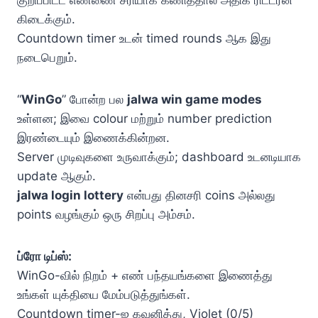
குறிப்பிட்ட எண்ணை சரியாக கணித்தால் அதிக ரிட்டர்ன்
கிடைக்கும்.
Countdown timer உடன் timed rounds ஆக இது
நடைபெறும்.
“
WinGo
” போன்ற பல
jalwa win game modes
உள்ளன; இவை colour மற்றும் number prediction
இரண்டையும் இணைக்கின்றன.
Server முடிவுகளை உருவாக்கும்; dashboard உடனடியாக
update ஆகும்.
jalwa login lottery
என்பது தினசரி coins அல்லது
points வழங்கும் ஒரு சிறப்பு அம்சம்.
ப்ரோ டிப்ஸ்:
WinGo-வில் நிறம் + எண் பந்தயங்களை இணைத்து
உங்கள் யுக்தியை மேம்படுத்துங்கள்.
Countdown timer-ஐ கவனித்து, Violet (0/5)