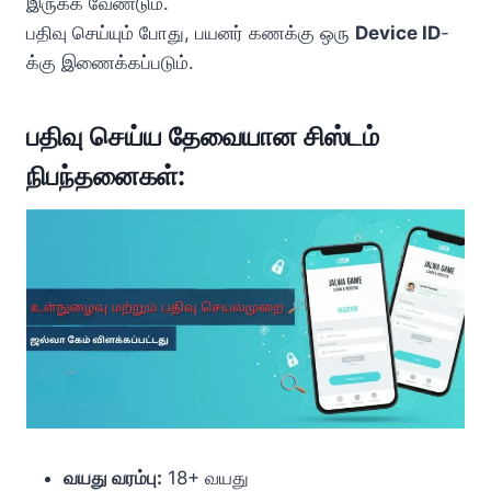
இருக்க வேண்டும்.
பதிவு செய்யும் போது, பயனர் கணக்கு ஒரு
Device ID
-
க்கு இணைக்கப்படும்.
பதிவு செய்ய தேவையான சிஸ்டம்
நிபந்தனைகள்:
வயது வரம்பு:
18+ வயது